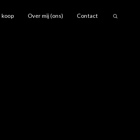
e koop
Over mij (ons)
Contact