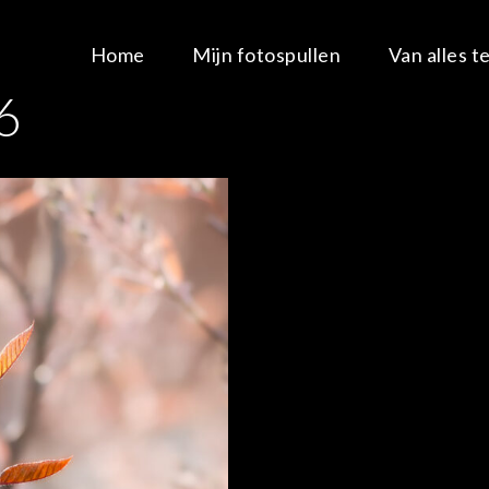
Home
Mijn fotospullen
Van alles t
6