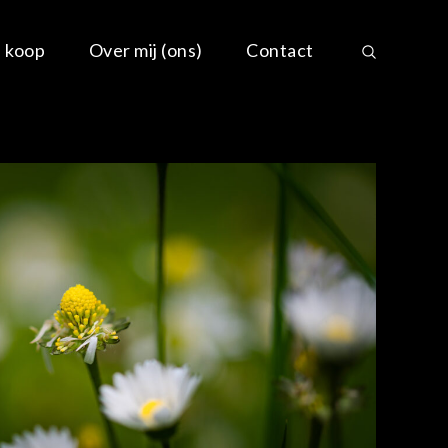
e koop
Over mij (ons)
Contact