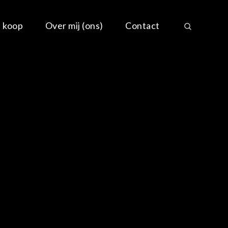
e koop
Over mij (ons)
Contact