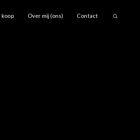
e koop
Over mij (ons)
Contact